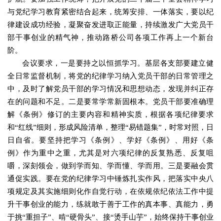
与党纪学习教育紧密结合起来，统筹安排、一体落实，要以纪
律建设成功经验，凝聚奋发进取正能量，持续激发广大党员干
部干事创业的精气神，推动路桥公司各项工作再上一个新台
阶。
会议要求，一是要持之以恒抓学习。基层各支部要建立健
全日常监督机制，将党的纪律学习纳入党员干部的日常管理之
中，及时了解党员干部的学习情况和思想动态，发现并纠正存
在的问题和不足。二是要常学常新固根本。党员干部要准确理
解《条例》修订的主要内容和精神实质，根据各项纪律要求
和“红线”细则，形成风险清单，整理“易错题集”，时常对照，日
日自省。要坚持把学习《条例》、学好《条例》、用好《条
例》作为重中之重，尤其是对六项纪律的反复熟悉、反复咀
嚼，深刻领会，做到学而知、学而懂、学而用。三是要融会贯
通促实践。要在党的纪律学习中锤炼扎实作风，把落实中央八
项规定及其实施细则化作自觉行动，在依规依纪依法工作中提
升干事创业的能力，练就敢于善于工作的真本事、真能力，勇
于挑“重担子”、啃“硬骨头”、接“烫手山芋”，始终保持干事创业