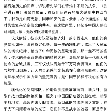
都宛如历史的回声，诉说着先辈们在苦难中不屈的抗争。《胜
利进行曲》激昂而振奋，将我们从往昔的烽火硝烟中拉回当
下，眼前是山河无恙、国泰民安的盛世景象，心中涌起的，是
对民族复兴坚定信念的共鸣。在这歌声里，14亿多中国人的心
跳同频共振，无数双眼睛饱含热泪。
仪式伊始，徒步方队迈着整齐划一的步伐走来，他们的身
姿笔挺如松，眼神坚定似铁。每一步的踏地声，踏出了人民军
队的钢铁纪律，踏出了中华民族的坚毅脊梁。那一丝不苟的姿
态，传承的是革命先辈们的精神火种，展现的是新一代军人对
使命的忠诚担当。三军仪仗队宛如千军万马奔腾而来，他们的
气势排山倒海，让人的自豪感与光荣感在心底油然而生，这是
向世界展示中国力量的坚定宣告，是中国守护和平决心的有力
彰显。
现代化的受阅部队，如钢铁洪流般滚滚向前。新兵种、新
型作战力量的惊艳亮相，照亮了中国国防建设的新征程。新型
主战坦克、高超声速反舰导弹、新型战略导弹等国之重器，在
阳光下闪耀着冷峻的光芒，它们并不是战争的凶器，而是守护