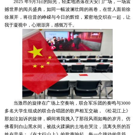
2025 年9月3日的阳光，轻柔地洒落在天安门广场，一场震
撼世界的阅兵盛典，如同一幅波澜壮阔的画卷，在世人面前徐
徐展开，将往昔的峥嵘与今日的辉煌，紧密地交织在一起，让
我于凝视中，心潮澎湃，感慨万千。
当激昂的旋律在广场上空奏响，联合军乐团的奏鸣与3000
多名大学生组成的联合合唱团的歌声相互交融，《松花江上》
那如泣如诉的旋律，瞬间将我拽入了那段风雨如晦的岁月。仿
佛看到白山黑水间，被战火蹂躏的土地在哭泣，流离失所的百
姓在悲号；《在太行山上》的歌声响起，每一个跳动的音符，